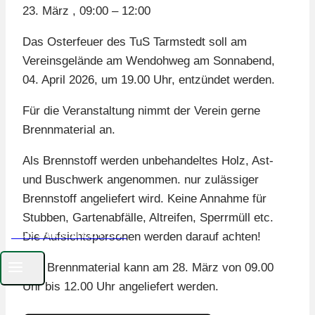
23. März
,
09:00
–
12:00
Das Osterfeuer des TuS Tarmstedt soll am
Vereinsgelände am Wendohweg am Sonnabend,
04. April 2026, um 19.00 Uhr, entzündet werden.
Für die Veranstaltung nimmt der Verein gerne
Brennmaterial an.
Als Brennstoff werden unbehandeltes Holz, Ast-
und Buschwerk angenommen. nur zulässiger
Brennstoff angeliefert wird. Keine Annahme für
Stubben, Gartenabfälle, Altreifen, Sperrmüll etc.
TUS TARMSTEDT E.V.
Die Aufsichtspersonen werden darauf achten!
Das Brennmaterial kann am 28. März von 09.00
Uhr bis 12.00 Uhr angeliefert werden.