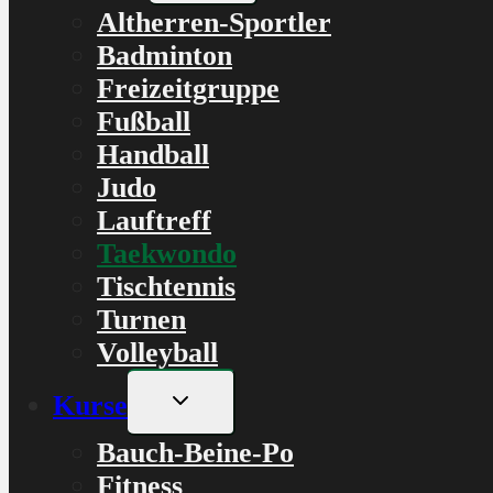
Altherren-Sportler
Badminton
Freizeitgruppe
Fußball
Handball
Judo
Lauftreff
Taekwondo
Tischtennis
Turnen
Volleyball
Untermenü
Kurse
umschalten
Bauch-Beine-Po
Fitness