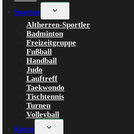
Untermenü
Sparten
umschalten
Altherren-Sportler
Badminton
Freizeitgruppe
Fußball
Handball
Judo
Lauftreff
Taekwondo
Tischtennis
Turnen
Volleyball
Untermenü
Kurse
umschalten