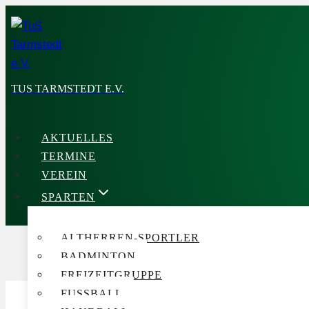
Zum
Inhalt
springen
TUS TARMSTEDT E.V.
AKTUELLES
TERMINE
VEREIN
SPARTEN
ALTHERREN-SPORTLER
BADMINTON
FREIZEITGRUPPE
FUSSBALL