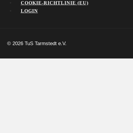
COOKIE-RICHTLINIE (EU)
LOGIN
© 2026 TuS Tarmstedt e.V.
Aktuelles
Termine
Verein
Sparten
Untermenü
umschalten
Altherren-Sportler
Badminton