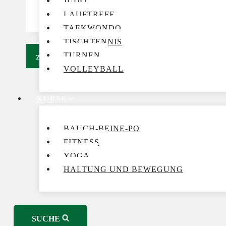
JUDO
LAUFTREFF
TAEKWONDO
TISCHTENNIS
zurück zur Übersicht
TURNEN
VOLLEYBALL
KURSE
BAUCH-BEINE-PO
FITNESS
YOGA
HALTUNG UND BEWEGUNG
SUCHE