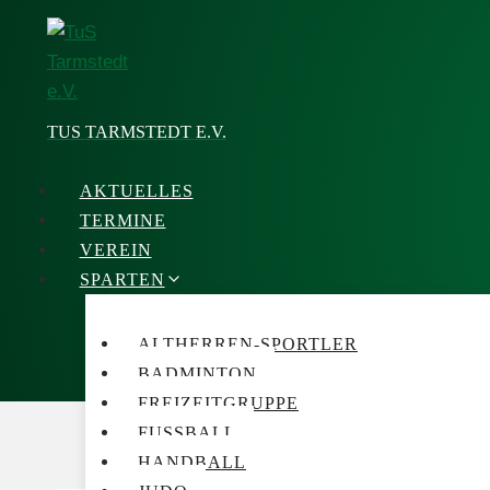
Zum
Inhalt
springen
TUS TARMSTEDT E.V.
AKTUELLES
TERMINE
VEREIN
SPARTEN
ALTHERREN-SPORTLER
BADMINTON
FREIZEITGRUPPE
FUSSBALL
HANDBALL