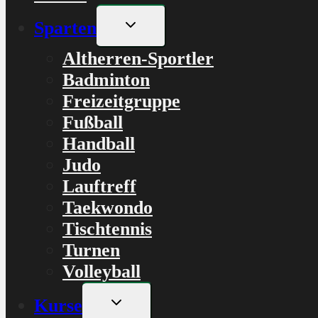
Untermenü
Sparten
umschalten
Altherren-Sportler
Badminton
Freizeitgruppe
Fußball
Handball
Judo
Lauftreff
Taekwondo
Tischtennis
Turnen
Volleyball
Untermenü
Kurse
umschalten