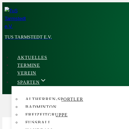
Zum
Inhalt
springen
TUS TARMSTEDT E.V.
AKTUELLES
TERMINE
VEREIN
SPARTEN
ALTHERREN-SPORTLER
BADMINTON
FREIZEITGRUPPE
FUSSBALL