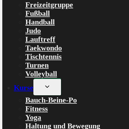
Freizeitgruppe
Fußball
Handball
Judo
Lauftreff
Taekwondo
Tischtennis
Turnen
Volleyball
Untermenü
Kurse
umschalten
Bauch-Beine-Po
Fitness
Yoga
Haltung und Bewegung