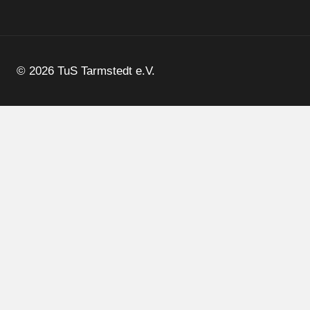
© 2026 TuS Tarmstedt e.V.
Aktuelles
Termine
Verein
Sparten
Untermenü
umschalten
Altherren-Sportler
Badminton
Freizeitgruppe