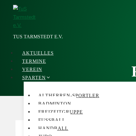
Zum
Inhalt
springen
TUS TARMSTEDT E.V.
AKTUELLES
TERMINE
VEREIN
SPARTEN
ALTHERREN-SPORTLER
BADMINTON
FREIZEITGRUPPE
FUSSBALL
HANDBALL