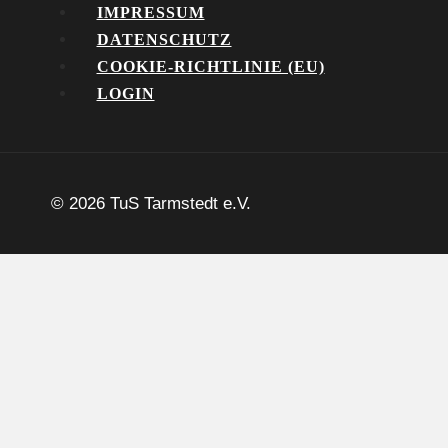
IMPRESSUM
DATENSCHUTZ
COOKIE-RICHTLINIE (EU)
LOGIN
© 2026 TuS Tarmstedt e.V.
Aktuelles
Termine
Verein
Sparten
Untermenü
umschalten