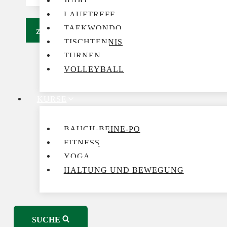
JUDO
LAUFTREFF
TAEKWONDO
zurück zur Übersicht
TISCHTENNIS
TURNEN
VOLLEYBALL
KURSE
BAUCH-BEINE-PO
FITNESS
YOGA
HALTUNG UND BEWEGUNG
SUCHE